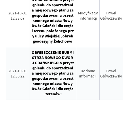
ąpieniu do sporządzeni
a miejscowego planu za
2021-10-01
Modyfikacja
Paweł
gospodarowania przest
12:33:07
informacji
Główczewski
rzennego miasta Nowy
Dwór Gdański dla częśc
i terenu położonego prz
y ulicy Wiejskiej, obręb
geodezyjny Żelichowo
OBWIESZCZENIE BURMI
STRZA NOWEGO DWOR
U GDAŃSKIEGO o przyst
ąpieniu do sporządzeni
2021-10-01
Dodanie
Paweł
a miejscowego planu za
12:30:22
informacji
Główczewski
gospodarowania przest
rzennego miasta Nowy
Dwór Gdański dla częśc
i terenów: