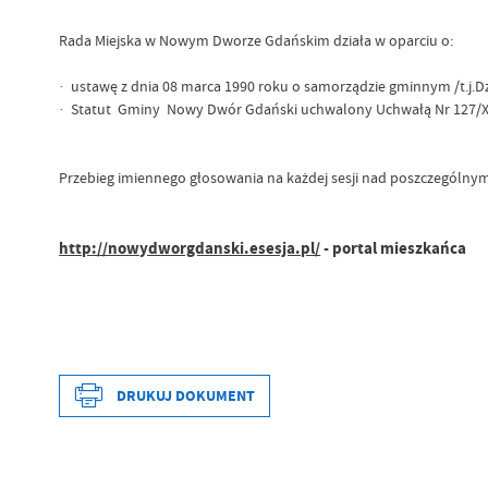
Rada Miejska w Nowym Dworze Gdańskim działa w oparciu o:
· ustawę z dnia 08 marca 1990 roku o samorządzie gminnym /t.j.Dz
· Statut Gminy Nowy Dwór Gdański uchwalony Uchwałą Nr 127/XV
Przebieg imiennego głosowania na każdej sesji nad poszczególnym
http://nowydworgdanski.esesja.pl/
- portal mieszkańca
DRUKUJ DOKUMENT
Data wytworzenia
Wytworzył
Data opublikowania