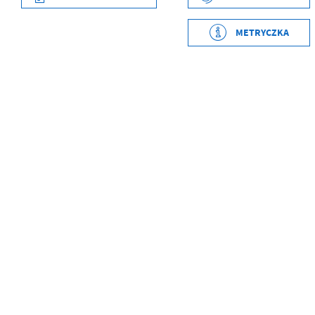
Wytworzył
Paweł Główczewski
METRYCZKA
Data opublikowania
2020-12-17 13:10:37
Opublikował
Paweł Główczewski
Data ostatniej
2026-03-30 07:55:58
aktualizacji
Ostatnio zaktualizował
Kamil Dyl