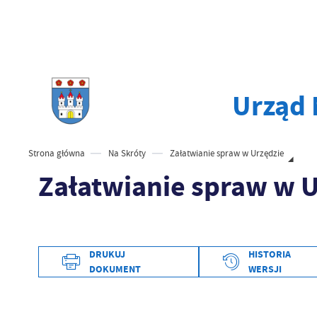
Urząd
Strona główna
Na Skróty
Załatwianie spraw w Urzędzie
Załatwianie spraw w 
DRUKUJ
HISTORIA
Data wytworzenia
DOKUMENT
WERSJI
Wytworzył
Data opublikowania